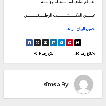
العـــام مناضــلة، مستقـلة وجامـعة.
عــــــن المكــــــتـــــــــب الوطـــــنـــــــــي
تحميل البيان من هنا
بلاغ رقم 10:
بلاغ رقم 9:
تصفّح
المقالات
simsp
By