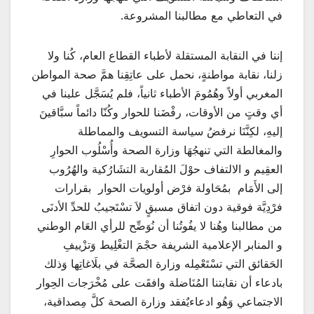
في التعاطي مع مطالبنا المشروعة.
إننا في النقابة المستقلة لأطباء القطاع العام، كُنا ولا
زلنا، نقابة مواطنةٍ، نحمل على عاتِقِنا همَّ صحة المواطن
المغربي أولاً وهُمُومَ الأطباء ثانياً، فلم يُسَجَّل علينا في
أي وقتٍ من الأوقات، رفْضَنا للحوار وكُنّا دائماً سبَّاقينَ
إليهِ، لكِنَّنَا نرفضُ سياسة التسويف والمماطلة
والمغالطة التي تنهجُهَا وزارة الصحة وأُسْلُوب الحوارِ
العقِيم و الالتفاف حوْلَ المُقاربة التشَارُكية والهُرُوب
إلى الأَمَام بمُحَاولة فرْض أولويات الحوار بقرارات
فرْدِيَّة فوقية دون اتفاق مسبقٍ لاَ تسْتَجيبُ للحدِّ الأدنَى
من مطالبنا وهُنا لا يفُوتُنا أن نُوَضِّح للرأي العَام الوطني
و المنابر الإعلامية الشريفة حجْمَ التغْلِيط وَتزْييفِ
الحَقائق التي تسْتَعْمِله وزارة الصحَّة في بلَاغاتِها وَذلك
بادعاء أن نقابتنا المُنَاضلة وافقَت على مُخْرَجات الحِوار
الاجتماعي وَهُو ادعاءيٌفقد وزارة الصحة كلَّ مِصداقية،