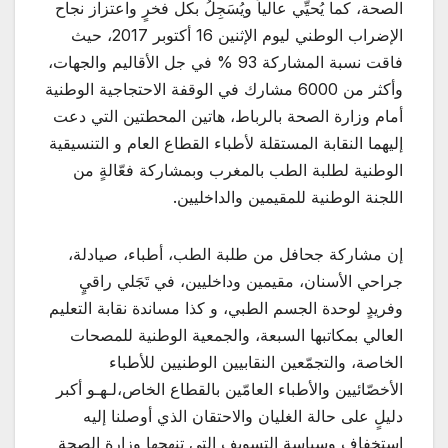
الصحة، كما يُحيِّي عالياً ويُسَجِلُ بكل فخرٍ واعتزاز نجاح
الإضراب الوطني ليوم الإثنين 16 أكتوبر 2017، حيث
فاقت نسبة المشاركة 93 % في جل الأقاليم والجهات،
وأكثر من 6000 مشارك في الوقفة الاحتجاجية الوطنية
أمام وزارة الصحة بالرباط، هاتين المحطتين التي دعت
إليهما النقابة المستقلة لأطباء القطاع العام و التنسيقية
الوطنية لطلبة الطب بالمغرب وبمشاركة فعّالةٍ من
اللجنة الوطنية للمقيمين والداخليين.
إن مشاركة جحافل من طلبة الطب، أطباء، صيادلة،
جراحي الأسنان، مقيمين وداخليين، في تَجَلي راقيٍ
وفريدٍ لوحدة الجسم الطبي، و كذا مساندة نقابة التعليم
العالي بمكاتبها السبعة، والجمعية الوطنية للمصحات
الخاصة، والتجمّعين النقابيين الوطنيين للأطباء
الأخصّائيين والأطباء العامّين بالقطاع الخاص،لـهـو أكبر
دليلٍ على حالة الغليان والاحتقان الذي أوصلنا إليه
استخفاف وسياسة التسويف التي تنهجها وزارة الصحة