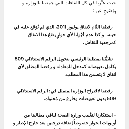
حيث عبَّرنا في كل اللقاءات التي جمعتنا بالوزارة و
بِوُضُوحٍ عن :
– رفضُنا التَّام لاتفاق يوليوز 2011، الذي لم نُوَقع عليه في
حينه، و كذا عدم قُبُولِنا لأي حوارٍ يضَعُ هذا الاتفاق
كمرجعية للنقاش.
– تشَبُّتَنا بمطلبنا الرئيسي بتخويل الرقم الاستدلالي 509
بكامل تعويضاته كمدخل للمعادلة و رفضنا المطلق لأي
اتفاق لا يتضمن هذا المطلب.
– رفضنا لاقتراح الوزارة المتمثل في: الرقم الاستدلالي
509 بدون تعويضات وفارغ من مُحتواه.
– استنكارنا لتغْييب وزارة الصحة لباقي مطالبنا من
أولويات الحوار خصوصاً إضافة درجتين بعد خارج الإطار و