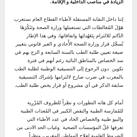
الزيادة في مناصب الداخلية و الإقامة.
إننا داخل النقابة المستقلة لأطباء القطاع العام نستغرب
هَوْلَ المُغالطات التي تستعملها وزارة الصحة وتَنَكُرَهَا
الدَّائم للالتزام بِتَعَهُداتِها واتفاقاتها، وفي هذا الإطار
نُسجِّل قرار وزارة الصحة الأٌحادي و الغير قانوني بتغيير
صيغة تعيين طلبة الطب بالسنة السابعة و الزج بهم في
سد الخصاص بالمناطق النائية رغم أنهم في فترة
تكوين دون الرجوع إلى التنسيقية الوطنية لطلبة الطب
بالمغرب في ضرب صارخ لالتزامها بإشراك التنسيقية
سابقة الذكر في أي مشروع أو قرار يخص طلبة الطب.
أمام كل هاته التطورات و نظراً للظروف المُزْرِية
للمُمَارسة الطبية والنقص الكبير في المُعدات الطبية
والبيو طبية والخصاص الحاد في عدد الأطباء التي
تعرفها جُلُ المؤسسات الصحية وغياب الحد الادنى من
الشروط العلمية لعلاج المواطن المغربي، ونظراً