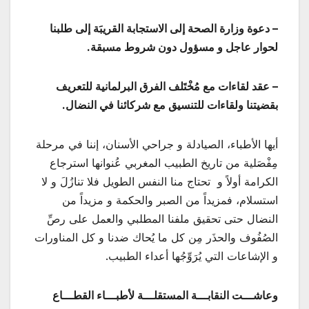
– دعوة وزارة الصحة إلى الاستجابة القريبَة إلى طلبنا
لحوار عاجل و مسؤول دون شروط مسبقة.
– عقد لقاءات مع مُخْتَلف الفرق البرلمانية للتعريف
بقضيتنا ولقاءات للتنسيق مع شركائنا في النضال.
أيها الأطباء، الصيادلة و جراحي الأسنان، إننا في مرحلة
مِفْصَلية من تاريخ الطبيب المغربي عُنوانها استرجاع
الكرامة أولاً و تحتاج منا النفس الطويل فلا تنازُلَ و لا
استسلام، فمزيداً من الصبر والحكمة و مزيداً من
النضال حتى تحقيق ملفنا المطلبي والعمل على رصِّ
الصُفُوف والحذَر مِن كل ما يُحاك ضدنا و كل المناورات
و الإشاعات التي يُرَوِّجُها أعداء الطبيب.
وعاشـــت النقابـــة المستقلـــة لأطبـــاء القطـــاع