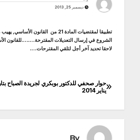
ديسمبر 25, 2013
تطبيقا لمقتضيات المادة 21 من القانون الأساسي, يهيب رئيس اللجنة التحضيرية
الشروع في إرسال التعديلات المقترحة….
….للقانون الأساسي عل
لاحقا تحديد آخر أجل لتلقي المقترحات….
حوار صحفي للدكتور بوبكري لجريدة الصباح بتار
تصفّح
يناير 2014
المقالات
By