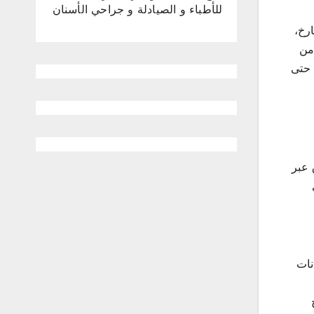
للأطباء و الصيادلة و جراحي الأسنان
رخ،
من
 حتى
 عبر
نات