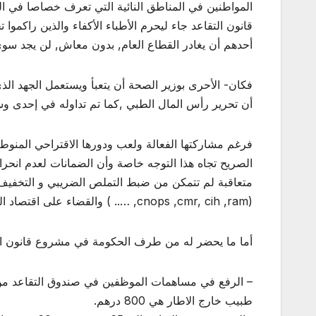
قانون التقاعد جاء ليحرم الأطباء الأكفاء والذين راكمو
أحدهم أن يغادر القطاع العام, بدون معاش, لن يجد سوى
فكان- الأحرى بوزير الصحة أن يتعبأ ويستعمل الجهد ا
أن تحرير رأس المال الطبي ,كما تم تداوله في إحدى وسا
فرغم مشاركتها الفعالة ولعب ودورها الاقتراحي المنوط 
الصريح تجاه هذا التوجه خاصة وأن الضمانات لعدم انحر
متعاقبة لم تتمكن من ضبط التملص الضريبي و التخفيف 
(cnops ,cmr, cih ,ram, ….. ) والقضاء على اقتصاد الريع …….أن تراقب ما يجري داخل تلك المصحات؟؟؟.
أما ما يحضر له من طرف الحكومة في مشروع قانون الت
طبيب خارج الاطار هي 800 درهم.