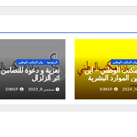
يان المكتب الوطني
الرئيسية
بيان المكتب الوطني
لمكتب الوطني – أين
تعزية و دعوة للتضامن
ن الموارد البشرية
اثر الزلزال
لأعمدة المزعومة
SIMSP
سبتمبر 9, 2023
SIMSP
إصلاح؟