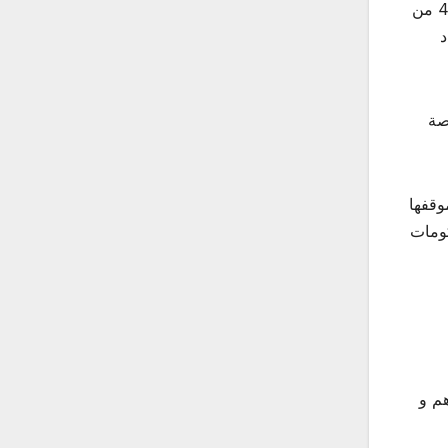
المواطنين في المناطق النائية التي تعرف خصاصا في البنيات التحتية -لخدمات الصحة,أما الضمانات المادية فتعديل الفصل 44 من
د
صة
وقفها
كومات
اعد من 10% الى 14% ، و تكون بذلك نسبة الاقتطاع للطبيب هي 600درهم و