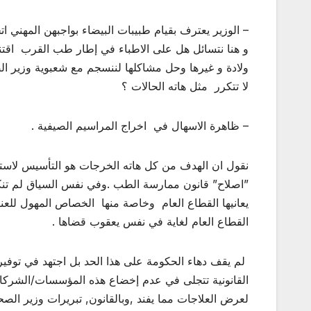
– الوزير يعترف بقيام طبيبات البيضاء بواجبهن المهني 
و هنا نتسائل هل على الاطباء في إطار طب القرب اقتن
ولادة و غيرها وحل مشاكلها لننسجم مع شعبوية وزير ال
لا تتكرر مثل هاته الحالات ؟
– ظاهرة الاسهال في اخراج المراسيم الصيفية .
نقول ان الهدف من كل هاته الخرجات هو التأسيس لاست
”اصلاح” قانون ممارسة الطب .وفي نفس السياق لم تنكب ال
يعانيها القطاع العام وخاصة منها الخصاص المهول للعن
القطاع العام لغاية في نفس يعقوب قضاها .
لم يقف دهاء الحكومة على هذا الحد بل اجتهد في توفير ال
القانونية تتجلى في عدم إخضاع هذه المؤسسات/الشركا
لعرض العلاجات مما يفند ,وبالقانون, تبريرات وزير ا