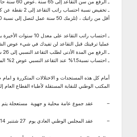
ـ الرفع من سن التقاعد إلى 65 سنة .عوض 60 سنة حاليا
أقل من راتبك ، (تلزمك 50 سنة عمل لتصل إلى نسبة 100 % ) عوض 2.5 نقطة اي 100% إذا اشتغلت 40 سنة .
عمليا ترقيتك قبل التقاعد لن تفيدك في شيء عوض الشهر 
ـ الرفع من المدة الأدنى لطلب التقاعد النسبي إلى 26 سنة عوض 21 سنة للموظف و 20 سنة عوض 15 سنة للموظفة حاليا
ـ احتساب نسبة1.5% عند التقاعد النسبي عوض 2% المعمول به حاليا.
أمام كل هذه المستجدات و الاختلالات المتكررة و امام 
المكتب الوطني للنقابة المستقلة لأطباء القطاع العام إل
– عقد جموع عامة محلية و جهوية مستعجلة يتم فيها اق
– عقد المجلس الوطني العادي يوم 27 شتنبر 2014