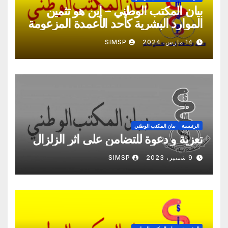
بيان المكتب الوطني – أين هو تثمين
الموارد البشرية كأحد الأعمدة المزعومة
لهدا الإصلاح؟
14 مارس، 2024
SIMSP
الرئيسية
بيان المكتب الوطني
تعزية و دعوة للتضامن على اثر الزلزال
9 شتنبر، 2023
SIMSP