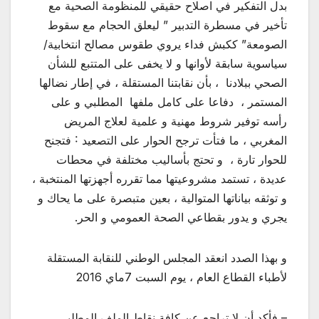
بدل التفكير في اصلاح حقيقي للمنظومة الصحية مع
تأخير في مسطرة التدبير ” ليعلق الحجام مع سقوط
الصومعة” ككبش فداء يروي طقوس مصالح انتخابية/
سياسوية سابقة لأوانها و لا يخفى على المتتبع للشأن
الصحي ببلادنا ، بأن نقابتنا المستقلة ، في إطار نضالها
المستمر ، دفاعا على كامل ملفها المطلبي و على
رأسه توفير شروط مهنية و علمية لعلاج المريض
المغربي ، ما فتأت ترجح الحوار على التصعيد ˸ فتجنح
للحوار تارة ، و تحتج بأساليب مختلفة في محطات
عديدة ، تستمد مشروعيتها مما تقرره أجهزتها المنتخبة ،
و توثقه بياناتها المتوالية ، بعين متبصرة على ما يحاك و
يجري و يدور بقطاعي الصحة العمومي و الحر.
و بهذا الصدد انعقد المجلس الوطني للنقابة المستقلة
لأطباء القطاع العام ، يوم السبت 7ماي 2016
– فأكد أن لا تراجع عن كافة نقاط الملف المطلبي