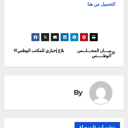
التحميل من هنا
بيــــان المجــــلـــس
بلاغ إخباري للمكتب الوطني
تصفّح
الوطــــــني
المقالات
By
منشورات ذلت صلة