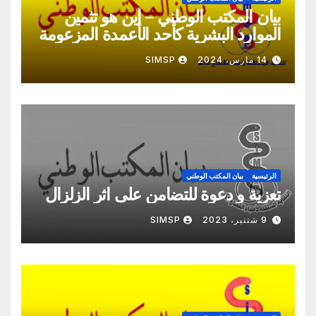
بيان المكتب الوطني – أين هو تثمين
الموارد البشرية كأحد الأعمدة المزعومة
لهدا الإصلاح؟
14 مارس، 2024
SIMSP
الرئيسية
بيان المكتب الوطني
تعزية و دعوة للتضامن على اثر الزلزال
9 شتنبر، 2023
SIMSP