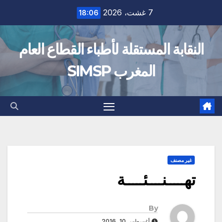
Ski
7 غشت، 2026
18:06
t
conten
النقابة المستقلة لأطباء القطاع العام
المغرب SIMSP
غير مصنف
تهـــــنــــئـــــة
By
أغسطس 10, 2016